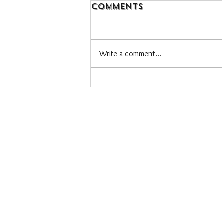
Comments
Write a comment...
Vacances sereines
avec son bébé
(partie 1) — Liste
de valise