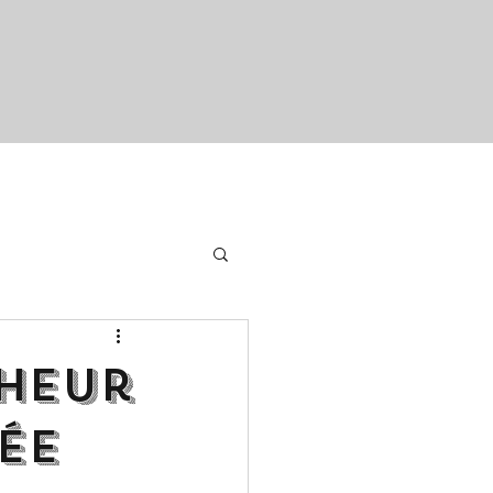
heur
ée