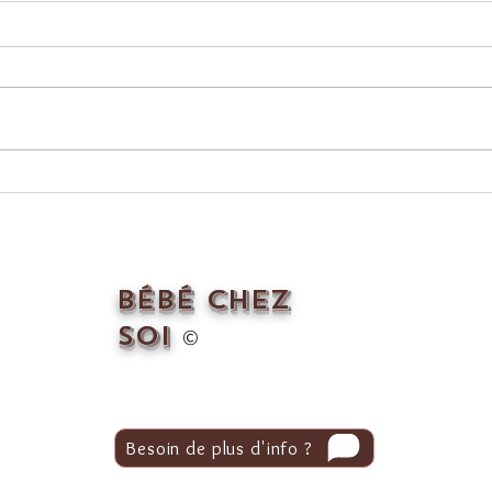
😳 Et la maman,
AL
dans tout ça ? 😳
MAT
COV
Bébé Chez
Soi
©
Besoin de plus d'info ?