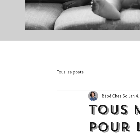
Tous les posts
Bébé Chez Soi
Jan 4,
Tous 
pour 