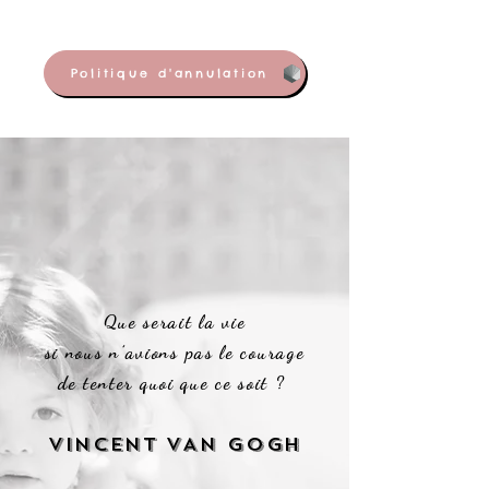
Politique d'annulation
Que serait la vie
si nous n’avions pas le courage
de tenter
quoi que ce soit ?
VINCENT VAN GOGH