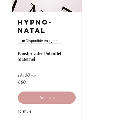
Hypno-
Natal
Disponible en ligne
Boostez votre Potentiel
Maternel
1 hr 30 min
60
€60
euros
Réserver
Formule