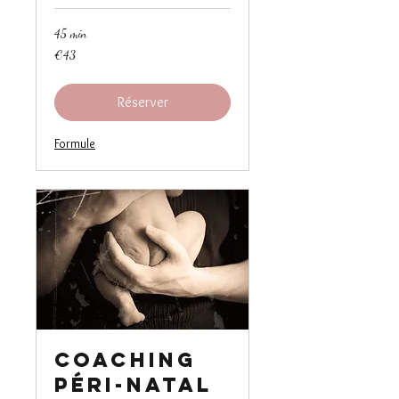
45 min
43
€43
euros
Réserver
Formule
Coaching
Péri-Natal